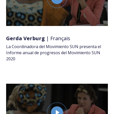
P
l
a
y
Gerda Verburg
| Français
La Coordinadora del Movimiento SUN presenta el
Informe anual de progresos del Movimiento SUN
2020