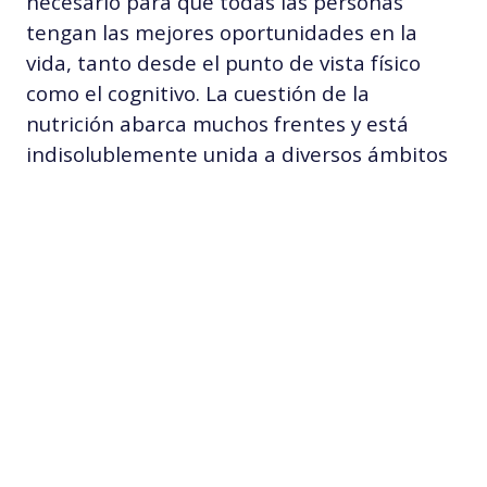
necesario para que todas las personas
tengan las mejores oportunidades en la
vida, tanto desde el punto de vista físico
como el cognitivo. La cuestión de la
nutrición abarca muchos frentes y está
indisolublemente unida a diversos ámbitos
y cuestiones de nuestra vida, como la salud
de las personas, el medio ambiente, la
economía o los conflictos.
La nutrición es fundamental para cambiar
las cosas. Es una de las piedras angulares de
los Objetivos de Desarrollo Sostenible (ODS),
que no podrán ser alcanzados sin aumentar
la inversión en nutrición. La cruda realidad
es que necesitamos 7.000 millones de