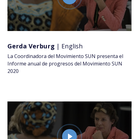
P
l
a
y
Gerda Verburg
| English
La Coordinadora del Movimiento SUN presenta el
Informe anual de progresos del Movimiento SUN
2020